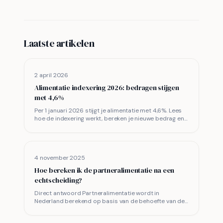
Laatste artikelen
2 april 2026
Alimentatie indexering 2026: bedragen stijgen
met 4,6%
Per 1 januari 2026 stijgt je alimentatie met 4,6%. Lees
hoe de indexering werkt, bereken je nieuwe bedrag en
ontdek wat je moet doen als betaler of ontvanger.
4 november 2025
Hoe bereken ik de partneralimentatie na een
echtscheiding?
Direct antwoord Partneralimentatie wordt in
Nederland berekend op basis van de behoefte van de
ontvangende partner en de draagkracht van de
betalende partner. D